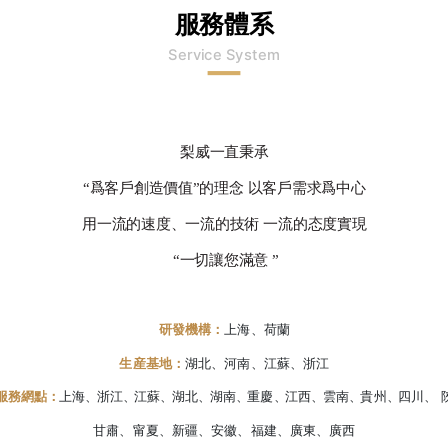
服務體系
Service System
梨威一直秉承
“爲客戶創造價值”的理念 以客戶需求爲中心
用一流的速度、一流的技術
一流的态度實現
“一切讓您滿意
”
研發機構：
上海、荷蘭
生産基地：
湖北、河南、江蘇、浙江
服務網
點：
上海
、
浙江
、
江蘇
、
湖北
、
湖南
、
重慶
、
江西
、
雲南
、
貴州
、
四川、 
甘肅、甯夏、新疆、安徽、福建、廣東、廣西