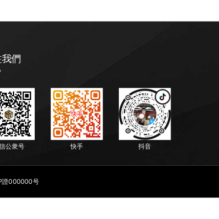
注我們
信公衆号
快手
抖音
P證000000号